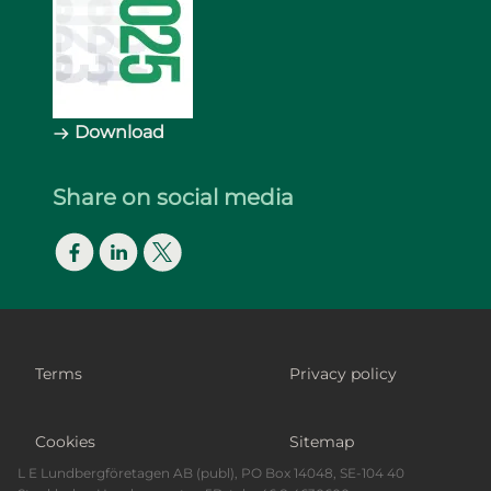
Download
Share on social media
Facebook
LinkedIn
Twitter
Footer Bottom
Terms
Privacy policy
Cookies
Sitemap
L E Lundbergföretagen AB (publ), PO Box 14048, SE-104 40