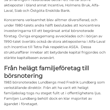
aktieposter i bland annat Incentive, Holmens Bruk, Alfa-
Laval, Siab och Östgöta Enskilda Bank.
Koncernens verksamhet blev alltmer diversifierad, och
under 1980-talets andra hälft beslutades att koncentrera
investeringarna till ett begränsat antal börsnoterade
företag. Övriga engagemang avvecklades och i början av
1990-talet överläts också de stora aktieposterna i Alfa-Laval
och Incentive till Tetra Pak respektive ASEA. Dessa
strukturaffärer innebar att betydande kapital frigjordes och
stärkte kapitalbasen avsevärt.
Från helägt familjeföretag till
börsnotering
1983 börsnoterades Lundbergs med Fredrik Lundberg som
verkställande direktör. Från att ha varit ett helägt
familjebolag togs nu steget fullt ut i offentlighetens ljus.
Familjen Lundberg behöll dock en klar majoritet av
ägandet i företaget.