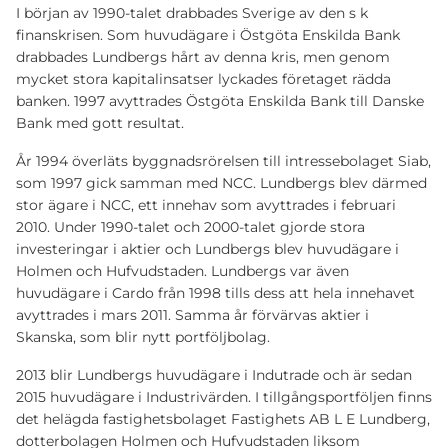
I början av 1990-talet drabbades Sverige av den s k
finanskrisen. Som huvudägare i Östgöta Enskilda Bank
drabbades Lundbergs hårt av denna kris, men genom
mycket stora kapitalinsatser lyckades företaget rädda
banken. 1997 avyttrades Östgöta Enskilda Bank till Danske
Bank med gott resultat.
År 1994 överläts byggnadsrörelsen till intressebolaget Siab,
som 1997 gick samman med NCC. Lundbergs blev därmed
stor ägare i NCC, ett innehav som avyttrades i februari
2010. Under 1990-talet och 2000-talet gjorde stora
investeringar i aktier och Lundbergs blev huvudägare i
Holmen och Hufvudstaden. Lundbergs var även
huvudägare i Cardo från 1998 tills dess att hela innehavet
avyttrades i mars 2011. Samma år förvärvas aktier i
Skanska, som blir nytt portföljbolag.
2013 blir Lundbergs huvudägare i Indutrade och är sedan
2015 huvudägare i Industrivärden. I tillgångsportföljen finns
det helägda fastighetsbolaget Fastighets AB L E Lundberg,
dotterbolagen Holmen och Hufvudstaden liksom