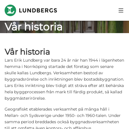
Hoppa till huvudinnehåll
Vår historia
Vår historia
Lars Erik Lundberg var bara 24 år när han 1944 i lägenheten
hemma i Norrköping startade det företag som senare
skulle kallas Lundbergs. Verksamheten bestod av
byggnadsrörelse och inriktningen blev bostadsbyggnation.
Lars Eriks inriktning blev tidigt att sträva efter att behärska
hela byggprocessen från mark till färdig produkt, så kallad
byggmästerirörelse.
Geografiskt etablerades verksamhet på många håll i
Mellan- och Sydsverige under 1950- och 1960-talen. Under
samma period breddades också byggnadsverksamheten
till att omfatta även kontors- och affärshus.