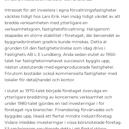
Intresset för att investera i egna förvaltningsfastigheter
väcktes tidigt hos Lars Erik. Han insåg tidigt värdet av att
bredda verksamheten med ytterligare en
verksamhetsgren, fastighetsförvaltning. Härigenom
skapades en större stabilitet i företaget, där beroendet av
byggnadsrörelsen gradvis kunde minskas. Detta är
grunden till den fastighetsrörelse som idag drivs i
Fastighets AB L E Lundberg. Ända sedan slutet av 1950-
talet har fastighetsinnehavet successivt byggts upp,
nästan uteslutande med egenproducerade fastigheter.
Förutom bostäder också kommersiella fastigheter med
lokaler för detaljhandel och kontor.
I slutet av 1970-talet började företaget överväga en
ytterligare breddning av koncernens verksamhet och
under 1980-talet gjordes en rad investeringar i för
företaget nya branscher. Finansbolag förvärvades och
byggdes upp, likaså ett flertal mindre industriföretag.
Vidare inleddes investeringar i vissa börsnoterade företag.
Så småningom resulterade detta i ett flertal större