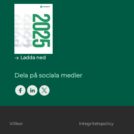
Ladda ned
Dela på sociala medier
Facebook
LinkedIn
Twitter
Footer Bottom
Villkor
Integritetspolicy