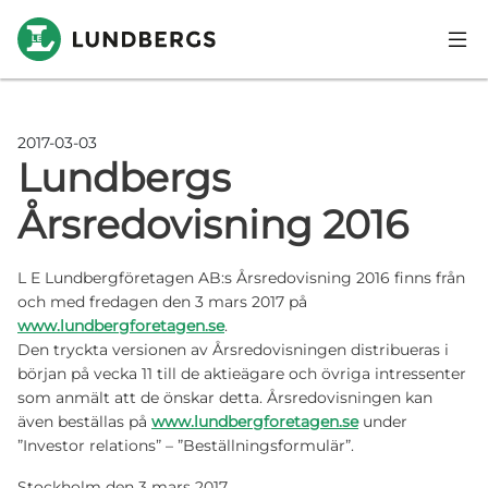
Hoppa till huvudinnehåll
2017-03-03
Lundbergs
Årsredovisning 2016
L E Lundbergföretagen AB:s Årsredovisning 2016 finns från
och med fredagen den 3 mars 2017 på
www.lundbergforetagen.se
.
Den tryckta versionen av Årsredovisningen distribueras i
början på vecka 11 till de aktieägare och övriga intressenter
som anmält att de önskar detta. Årsredovisningen kan
även beställas på
www.lundbergforetagen.se
under
”Investor relations” – ”Beställningsformulär”.
Stockholm den 3 mars 2017