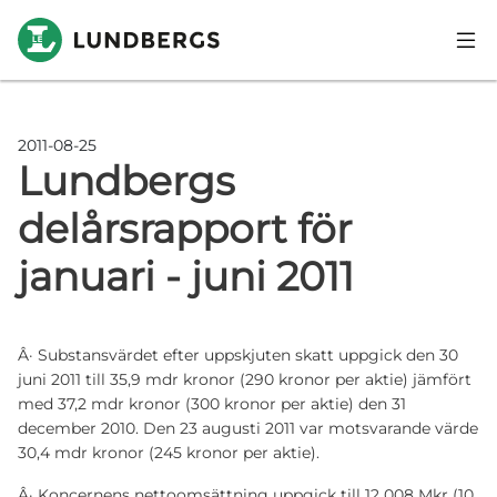
Hoppa till huvudinnehåll
2011-08-25
Lundbergs
delårsrapport för
januari - juni 2011
Â· Substansvärdet efter uppskjuten skatt uppgick den 30
juni 2011 till 35,9 mdr kronor (290 kronor per aktie) jämfört
med 37,2 mdr kronor (300 kronor per aktie) den 31
december 2010. Den 23 augusti 2011 var motsvarande värde
30,4 mdr kronor (245 kronor per aktie).
Â· Koncernens nettoomsättning uppgick till 12 008 Mkr (10