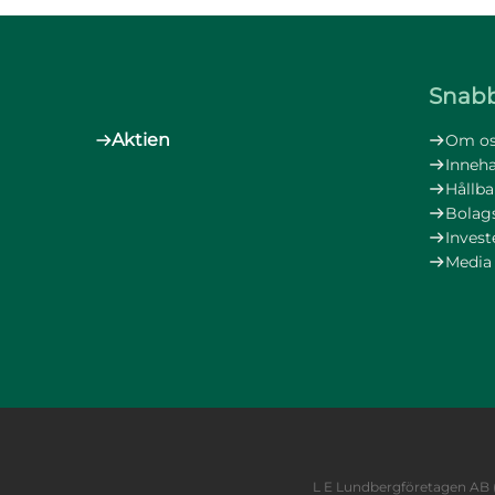
Snabb
Aktien
Om os
Inneh
Hållba
Bolag
Invest
Media
L E Lundbergföretagen AB (