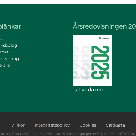
länkar
Årsredovisningen 20
s
avsbolag
rhet
sstyrning
erare
Ladda ned
Footer Bottom
Villkor
Integritetspolicy
Cookies
Sajtkarta
publ), Box 14048, 104 40 Stockholm, Hovslagargatan 5B, tel 08 - 463 06 00