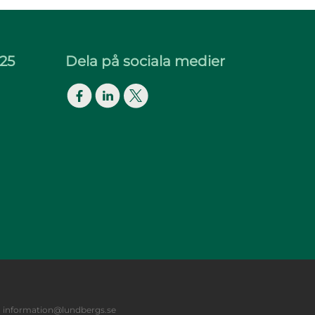
25
Dela på sociala medier
Facebook
LinkedIn
Twitter
,
information@lundbergs.se