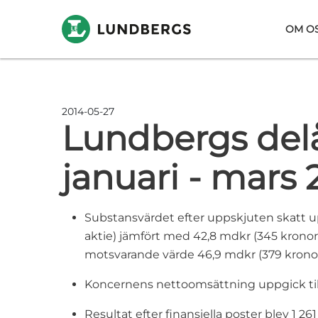
Hoppa till huvudinnehåll
OM O
2014-05-27
Lundbergs delå
januari - mars 
Substansvärdet efter uppskjuten skatt up
aktie) jämfört med 42,8 mdkr (345 kronor
motsvarande värde 46,9 mdkr (379 kronor 
Koncernens nettoomsättning uppgick till 
Resultat efter finansiella poster blev 1 26