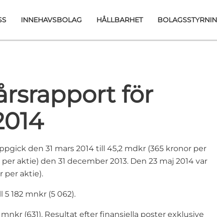
SS
INNEHAVSBOLAG
HÅLLBARHET
BOLAGSSTYRNI
rsrapport för
2014
pgick den 31 mars 2014 till 45,2 mdkr (365 kronor per
 per aktie) den 31 december 2013. Den 23 maj 2014 var
per aktie).
5 182 mnkr (5 062).
1 mnkr (631). Resultat efter finansiella poster exklusive