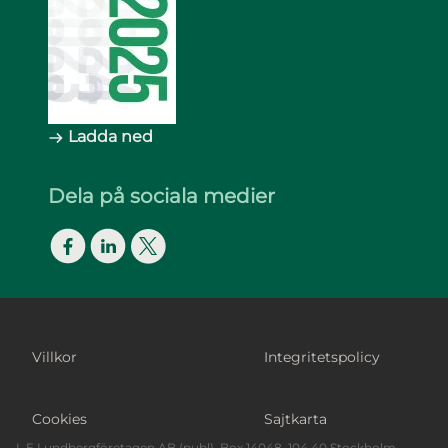
Ladda ned
Dela på sociala medier
Facebook
LinkedIn
Twitter
Footer Bottom
Villkor
Integritetspolicy
Cookies
Sajtkarta
L E Lundbergföretagen AB (publ), Box 14048, 104 40 Stockholm,