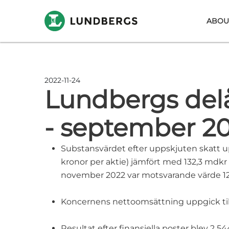
Skip to main content
ABOU
2022-11-24
Lundbergs delå
- september 2
Substansvärdet efter uppskjuten skatt u
kronor per aktie) jämfört med 132,3 mdkr
november 2022 var motsvarande värde 121
Koncernens nettoomsättning uppgick till 
Resultat efter finansiella poster blev 2 54