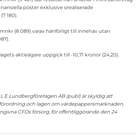
finansiella poster exklusive orealiserade
(7 180).
mnkr (8 089) varav hänförligt till innehav utan
87).
agets aktieägare uppgick till -10,71 kronor (24,20).
L E Lundbergföretagen AB (publ) är skyldig att
ksförordning och lagen om värdepappersmarknaden.
ivna CFOs försorg, för offentliggörande den 24