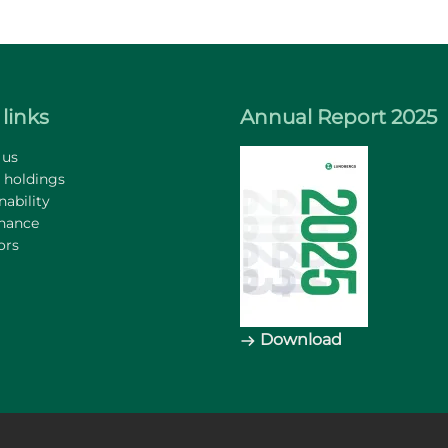
links
Annual Report 2025
 us
 holdings
nability
nance
ors
Download