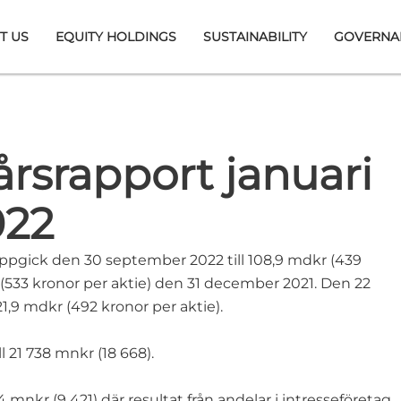
T US
EQUITY HOLDINGS
SUSTAINABILITY
GOVERNA
rsrapport januari
022
ppgick den 30 september 2022 till 108,9 mdkr (439
 (533 kronor per aktie) den 31 december 2021. Den 22
,9 mdkr (492 kronor per aktie).
21 738 mnkr (18 668).
4 mnkr (9 421) där resultat från andelar i intresseföretag