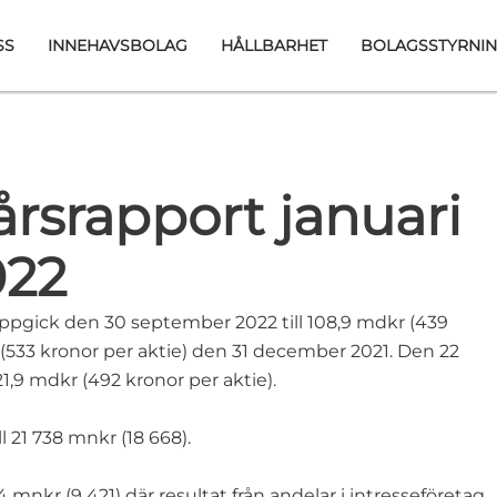
SS
INNEHAVSBOLAG
HÅLLBARHET
BOLAGSSTYRNI
rsrapport januari
022
ppgick den 30 september 2022 till 108,9 mdkr (439
 (533 kronor per aktie) den 31 december 2021. Den 22
,9 mdkr (492 kronor per aktie).
21 738 mnkr (18 668).
4 mnkr (9 421) där resultat från andelar i intresseföretag