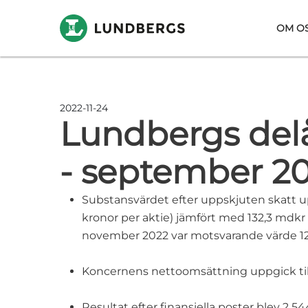
Hoppa till huvudinnehåll
OM O
2022-11-24
Lundbergs delå
- september 2
Substansvärdet efter uppskjuten skatt u
kronor per aktie) jämfört med 132,3 mdkr
november 2022 var motsvarande värde 121
Koncernens nettoomsättning uppgick till 
Resultat efter finansiella poster blev 2 54