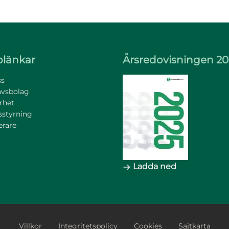
länkar
Årsredovisningen 20
s
avsbolag
rhet
sstyrning
erare
Ladda ned
Footer Bottom
Villkor
Integritetspolicy
Cookies
Sajtkarta