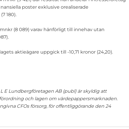
finansiella poster exklusive orealiserade
(7 180).
mnkr (8 089) varav hänförligt till innehav utan
87).
agets aktieägare uppgick till -10,71 kronor (24,20).
L E Lundbergföretagen AB (publ) är skyldig att
ksförordning och lagen om värdepappersmarknaden.
ivna CFOs försorg, för offentliggörande den 24