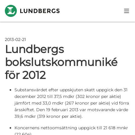
Hoppa till huvudinnehåll
2013-02-21
Lundbergs
bokslutskommuniké
för 2012
Substansvärdet efter uppskjuten skatt uppgick den 31
december 2012 till 37,5 mdkr (302 kronor per aktie)
jämfört med 33,0 mdkr (267 kronor per aktie) vid förra
årsskiftet. Den 19 februari 2013 var motsvarande värde
39,6 mdkr (319 kronor per aktie).
Koncernens nettoomsättning uppgick till 21 618 mnkr
(22 604).