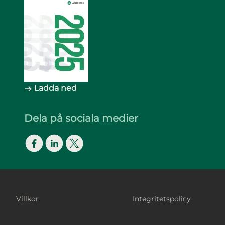
Ladda ned
Dela på sociala medier
Facebook
LinkedIn
Twitter
Footer Bottom
Villkor
Integritetspolicy